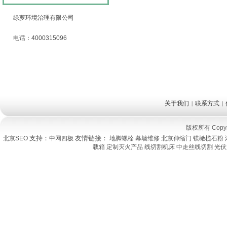
绿萝环境治理有限公司
电话：4000315096
关于我们
联系方式
|
|
版权所有 Copy
支持：
友情链接：
北京SEO
中网四极
地脚螺栓
幕墙维修
北京伸缩门
镁橄榄石粉
载箱
定制灭火产品
线切割机床
中走丝线切割
光伏